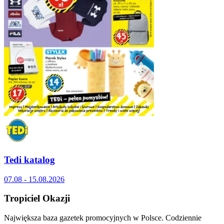
Tedi katalog
07.08 - 15.08.2026
Tropiciel Okazji
Największa baza gazetek promocyjnych w Polsce. Codziennie