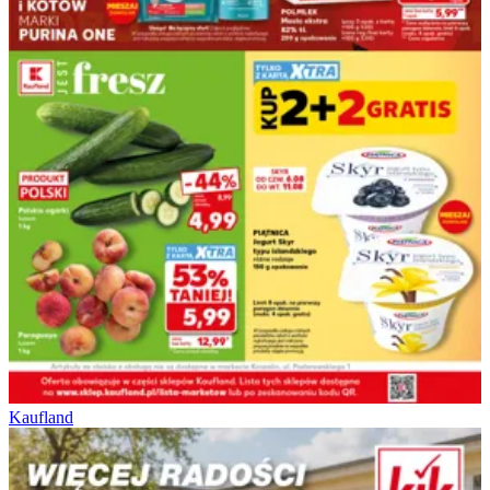
Kaufland