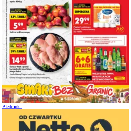
Biedronka