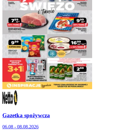
Gazetka spożywcza
06.08 - 08.08.2026