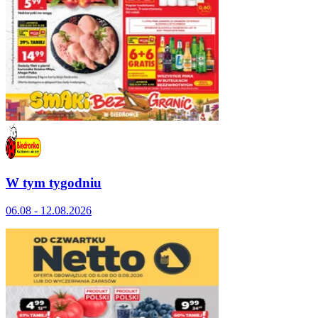
W tym tygodniu
06.08 - 12.08.2026