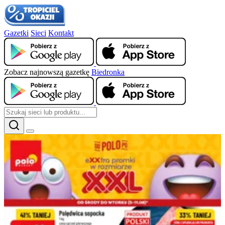
Gazetki
Sieci
Kontakt
Zobacz najnowszą gazetkę
Biedronka