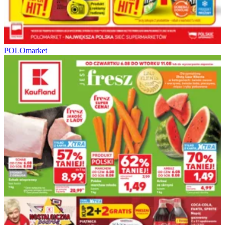
POLOmarket