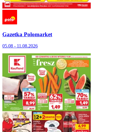
Gazetka Polomarket
05.08 - 11.08.2026