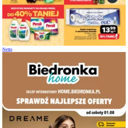
Netto