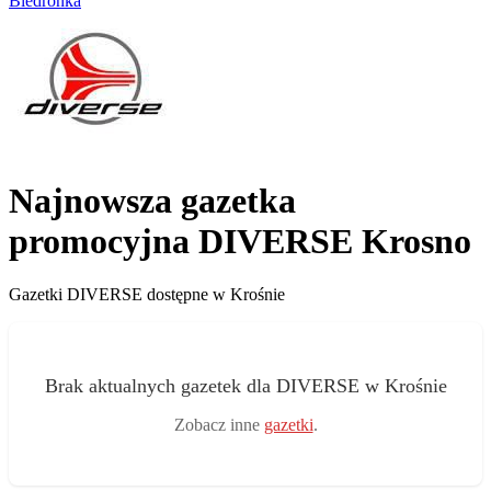
Biedronka
Najnowsza gazetka
promocyjna DIVERSE Krosno
Gazetki DIVERSE dostępne w Krośnie
Brak aktualnych gazetek dla DIVERSE w Krośnie
Zobacz inne
gazetki
.