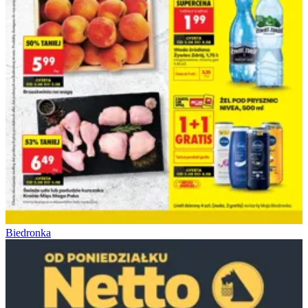
Biedronka