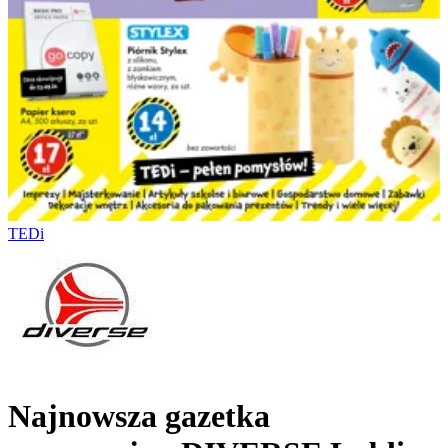
TEDi
Najnowsza gazetka