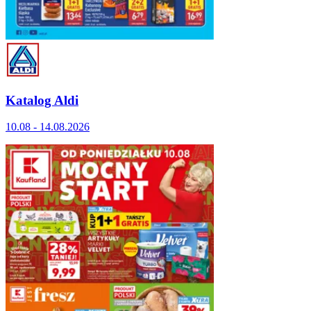
Katalog Aldi
10.08 - 14.08.2026