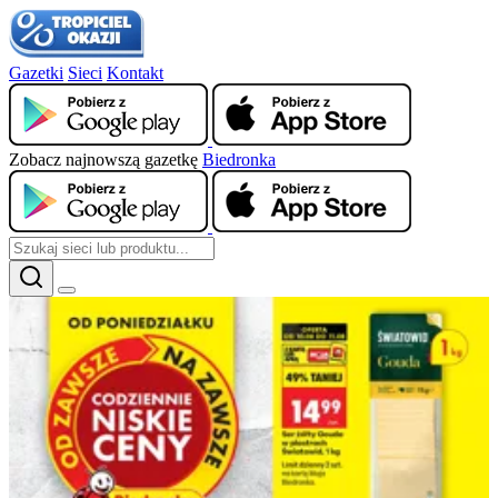
Gazetki
Sieci
Kontakt
Zobacz najnowszą gazetkę
Biedronka