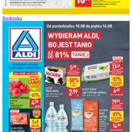
Biedronka