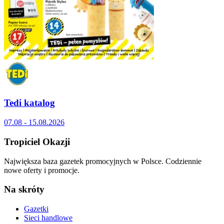
Tedi katalog
07.08 - 15.08.2026
Tropiciel Okazji
Największa baza gazetek promocyjnych w Polsce. Codziennie
nowe oferty i promocje.
Na skróty
Gazetki
Sieci handlowe