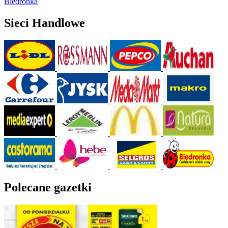
Biedronka
Sieci Handlowe
Polecane gazetki