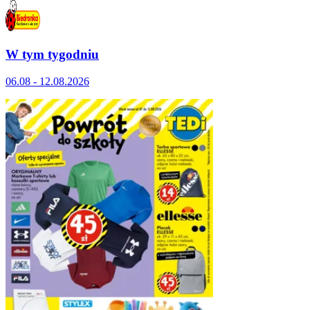
W tym tygodniu
06.08 - 12.08.2026