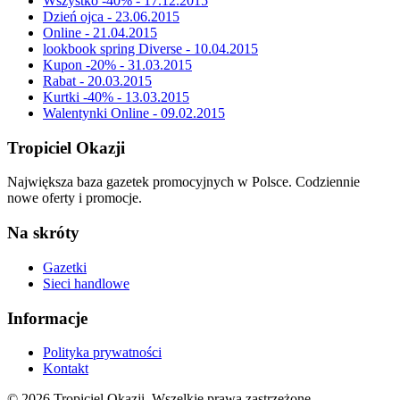
Wszystko -40% - 17.12.2015
Dzień ojca - 23.06.2015
Online - 21.04.2015
lookbook spring Diverse - 10.04.2015
Kupon -20% - 31.03.2015
Rabat - 20.03.2015
Kurtki -40% - 13.03.2015
Walentynki Online - 09.02.2015
Tropiciel Okazji
Największa baza gazetek promocyjnych w Polsce. Codziennie
nowe oferty i promocje.
Na skróty
Gazetki
Sieci handlowe
Informacje
Polityka prywatności
Kontakt
© 2026 Tropiciel Okazji. Wszelkie prawa zastrzeżone.