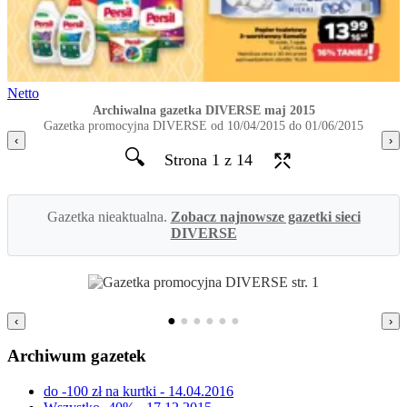
Netto
Archiwalna gazetka DIVERSE maj 2015
Gazetka promocyjna DIVERSE od 10/04/2015 do 01/06/2015
‹
›
🔍
Strona 1 z 14
Gazetka nieaktualna.
Zobacz najnowsze gazetki sieci
DIVERSE
●
●
●
●
●
●
‹
›
Archiwum gazetek
do -100 zł na kurtki - 14.04.2016